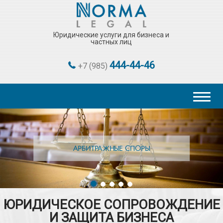
Юридические услуги для бизнеса и
частных лиц
444-44-46
+7 (985)
Toggl
naviga
АРБИТРАЖНЫЕ СПОРЫ
ЮРИДИЧЕСКОЕ СОПРОВОЖДЕНИЕ
И ЗАЩИТА БИЗНЕСА